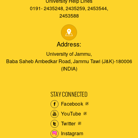
University Help Lines
0191- 2435248, 2435259, 2453544,
2453588
Address:
University of Jammu,
Baba Saheb Ambedkar Road, Jammu Tawi (J&K)-180006
(INDIA)
STAY CONNECTED
Facebook
YouTube
Twitter
Instagram