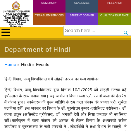
UNIVERSITY
Skip
ACADEMICS
RESEARCH
to
NAAC ACCREDITED
IT ENABLED SERVICES
STUDENT CORNER
QUALITY ASSURANCE
"A++" (CGPA:3.72) NIRF
main
RANKING 2025: 51st
rank (under University
Category) 21 rank
(State Public
content
University)
Search
Department of Hindi
Breadcrumb
Home
Hindi
Events
हिन्दी विभाग, जम्मू विश्वविद्यालय में लोहड़ी उत्सव का भव्य आयोजन
हिन्दी विभाग, जम्मू विश्वविद्यालय द्वारा दिनांक 10/1/2025 को लोहड़ी उत्सव बड़े
हर्षोल्लास के साथ मनाया गया। यह आयोजन विभागाध्यक्ष प्रो. रजनी बाला की देखरेख
में संपन्न हुआ। कार्यक्रम की मुख्य अतिथि के रूप कला संकाय की अध्यक्ष प्रो. सुचेता
पठानिया रहीं।इस अवसर पर विभाग के डॉ. पुरुषोत्तम कुमार (एसोसिएट प्रोफेसर), डॉ.
वंदना ठाकुर (असिस्टेंट प्रोफेसर), डॉ. भगवती देवी और निशा जमवाल भी उपस्थित
रहीं।कार्यक्रम में कला संकाय की अध्यक्ष से लेकर विभाग के अध्यापकों सहित
कार्यालय व पुस्तकालय के सभी सदस्यों ने , शोधार्थियों ने तथा विभाग के छात्रों ने